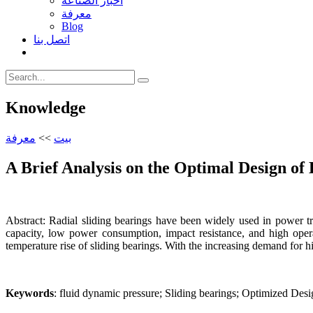
أخبار الصناعة
معرفة
Blog
اتصل بنا
Knowledge
معرفة
>>
بيت
A Brief Analysis on the Optimal Design o
Abstract: Radial sliding bearings have been widely used in power tr
capacity, low power consumption, impact resistance, and high operat
temperature rise of sliding bearings. With the increasing demand for h
Keywords
: fluid dynamic pressure; Sliding bearings; Optimized Des