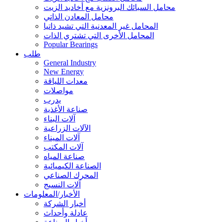
محامل السبائك البرونزية مع أخاديد الزيت
محامل المعادن الذاتي
المحامل غير المعدنية التي تشيد ذاتيا
المحامل الأخرى التي تشتري الذات
Popular Bearings
طلب
General Industry
New Energy
معدات اللياقة
مواصلات
يدرب
صناعة الأغذية
آلات البناء
الآلات الزراعية
آلات الميناء
آلات المكتب
صناعة المياه
الصناعة الكيميائية
المحرك الصناعي
آلات النسيج
الأخبار/المعلومات
أخبار الشركة
عادلة وأحداث