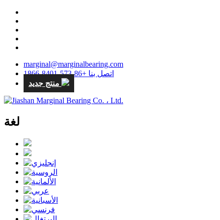
marginal@marginalbearing.com
اتصل بنا +86-573-8401-1866
منتج جديد
لغة