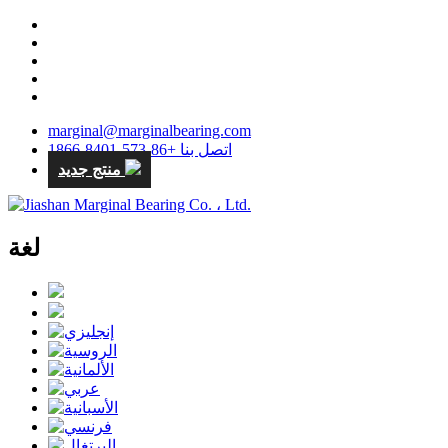
marginal@marginalbearing.com
اتصل بنا +86-573-8401-1866
منتج جديد
لغة