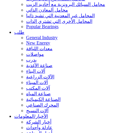
محامل السبائك البرونزية مع أخاديد الزيت
محامل المعادن الذاتي
المحامل غير المعدنية التي تشيد ذاتيا
المحامل الأخرى التي تشتري الذات
Popular Bearings
طلب
General Industry
New Energy
معدات اللياقة
مواصلات
يدرب
صناعة الأغذية
آلات البناء
الآلات الزراعية
آلات الميناء
آلات المكتب
صناعة المياه
الصناعة الكيميائية
المحرك الصناعي
آلات النسيج
الأخبار/المعلومات
أخبار الشركة
عادلة وأحداث