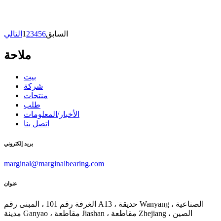
السابق
6
5
4
3
2
1
التالي
ملاحة
بيت
شركة
منتجات
طلب
الأخبار/المعلومات
اتصل بنا
بريد إلكتروني
marginal@marginalbearing.com
عنوان
الغرفة رقم 101 ، المبنى رقم A13 ، حديقة Wanyang الصناعية ،
مدينة Ganyao ، مقاطعة Jiashan ، مقاطعة Zhejiang ، الصين