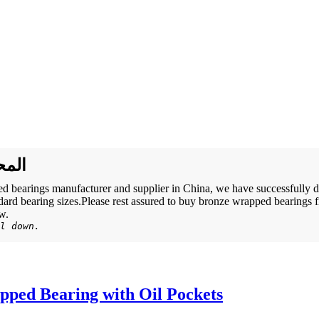
المح
d bearings manufacturer and supplier in China, we have successfully 
ndard bearing sizes.Please rest assured to buy bronze wrapped bearings
w.
l down.
ped Bearing with Oil Pockets