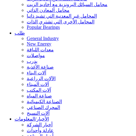
محامل السبائك البرونزية مع أخاديد الزيت
محامل المعادن الذاتي
المحامل غير المعدنية التي تشيد ذاتيا
المحامل الأخرى التي تشتري الذات
Popular Bearings
طلب
General Industry
New Energy
معدات اللياقة
مواصلات
يدرب
صناعة الأغذية
آلات البناء
الآلات الزراعية
آلات الميناء
آلات المكتب
صناعة المياه
الصناعة الكيميائية
المحرك الصناعي
آلات النسيج
الأخبار/المعلومات
أخبار الشركة
عادلة وأحداث