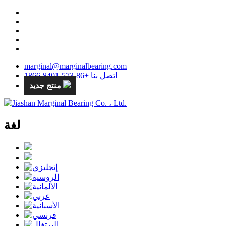
marginal@marginalbearing.com
اتصل بنا +86-573-8401-1866
منتج جديد
لغة