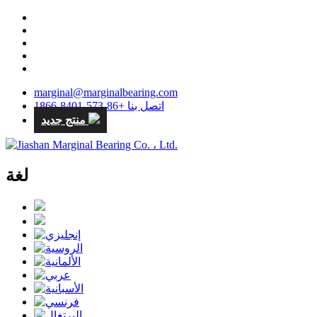
marginal@marginalbearing.com
اتصل بنا +86-573-8401-1866
منتج جديد
لغة