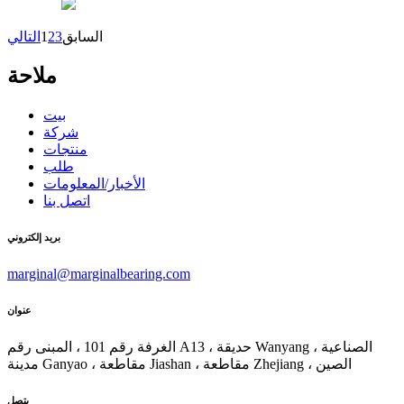
السابق
3
2
1
التالي
ملاحة
بيت
شركة
منتجات
طلب
الأخبار/المعلومات
اتصل بنا
بريد إلكتروني
marginal@marginalbearing.com
عنوان
الغرفة رقم 101 ، المبنى رقم A13 ، حديقة Wanyang الصناعية ،
مدينة Ganyao ، مقاطعة Jiashan ، مقاطعة Zhejiang ، الصين
يتصل