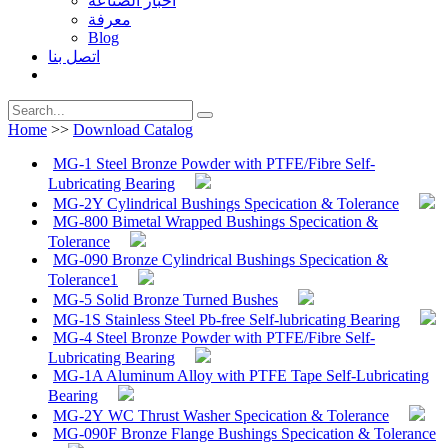
أخبار الصناعة
معرفة
Blog
اتصل بنا
Home
>>
Download Catalog
MG-1 Steel Bronze Powder with PTFE/Fibre Self-
Lubricating Bearing
MG-2Y Cylindrical Bushings Specication & Tolerance
MG-800 Bimetal Wrapped Bushings Specication &
Tolerance
MG-090 Bronze Cylindrical Bushings Specication &
Tolerance1
MG-5 Solid Bronze Turned Bushes
MG-1S Stainless Steel Pb-free Self-lubricating Bearing
MG-4 Steel Bronze Powder with PTFE/Fibre Self-
Lubricating Bearing
MG-1A Aluminum Alloy with PTFE Tape Self-Lubricating
Bearing
MG-2Y WC Thrust Washer Specication & Tolerance
MG-090F Bronze Flange Bushings Specication & Tolerance